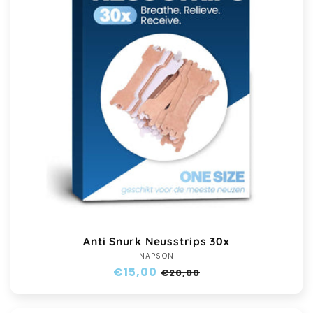
Anti Snurk Neusstrips 30x
NAPSON
Verkoper:
Normale
€15,00
Aanbiedingsprijs
€20,00
prijs