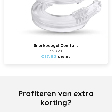
Snurkbeugel Comfort
NAPSON
Verkoper:
Normale
€17,50
Aanbiedingsprijs
€19,99
prijs
Profiteren van extra
korting?