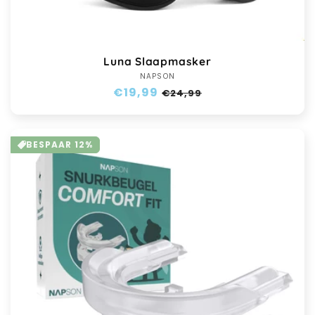
Luna Slaapmasker
NAPSON
Verkoper:
Normale
€19,99
Aanbiedingsprijs
€24,99
prijs
BESPAAR 12%