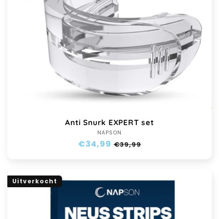
:
Anti Snurk EXPERT set
NAPSON
Verkoper:
Normale
€34,99
Aanbiedingsprijs
€39,99
prijs
Uitverkocht